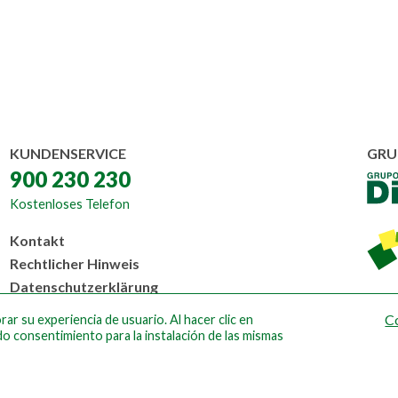
KUNDENSERVICE
GRU
900 230 230
Kostenloses Telefon
Menú
Kontakt
al
Rechtlicher Hinweis
pie
Datenschutzerklärung
Cookie-Richtlinien
C
ar su experiencia de usuario. Al hacer clic en
Design by Ateigh
do consentimiento para la instalación de las mismas