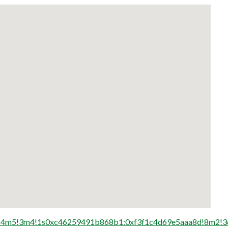
1!4m5!3m4!1s0xc46259491b868b1:0xf3f1c4d69e5aaa8d!8m2!3