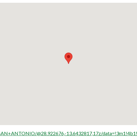
ss+SAN+ANTONIO/@28.922676,-13.6432817,17z/data=!3m1!4b