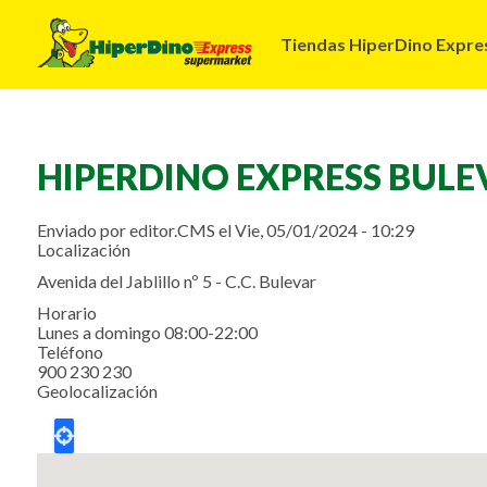
Navegación
Tiendas HiperDino Expre
principal
HIPERDINO EXPRESS BULE
Enviado por
editor.CMS
el
Vie, 05/01/2024 - 10:29
Localización
Avenida del Jablillo nº 5 - C.C. Bulevar
Horario
Lunes a domingo 08:00-22:00
Teléfono
900 230 230
Geolocalización