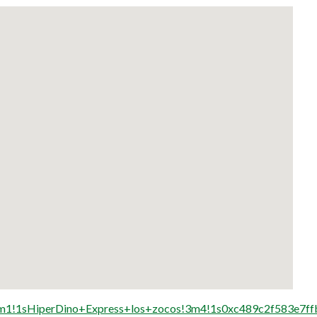
m1!1sHiperDino+Express+los+zocos!3m4!1s0xc489c2f583e7f