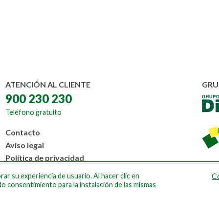
ATENCIÓN AL CLIENTE
GRU
900 230 230
Teléfono gratuito
Menú
Contacto
al
Aviso legal
pie
Política de privacidad
Política de cookies
C
ar su experiencia de usuario. Al hacer clic en
Diseño web Ateigh
do consentimiento para la instalación de las mismas