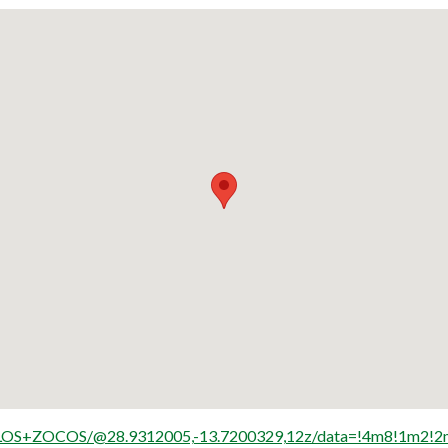
s+LOS+ZOCOS/@28.9312005,-13.7200329,12z/data=!4m8!1m2!2