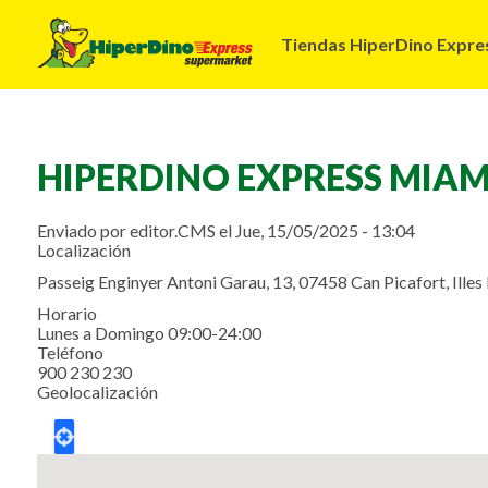
Navegación
Tiendas HiperDino Expre
principal
HIPERDINO EXPRESS MIAM
Enviado por
editor.CMS
el
Jue, 15/05/2025 - 13:04
Localización
Passeig Enginyer Antoni Garau, 13, 07458 Can Picafort, Illes
Horario
Lunes a Domingo 09:00-24:00
Teléfono
900 230 230
Geolocalización