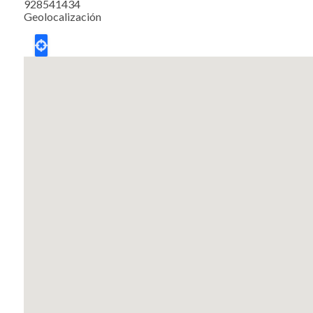
928541434
Geolocalización