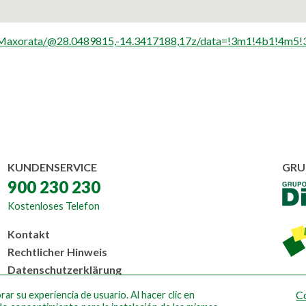
s+Maxorata/@28.0489815,-14.3417188,17z/data=!3m1!4b1!4m
KUNDENSERVICE
GRU
900 230 230
Kostenloses Telefon
Menú
Kontakt
al
Rechtlicher Hinweis
pie
Datenschutzerklärung
Cookie-Richtlinien
C
ar su experiencia de usuario. Al hacer clic en
Design by Ateigh