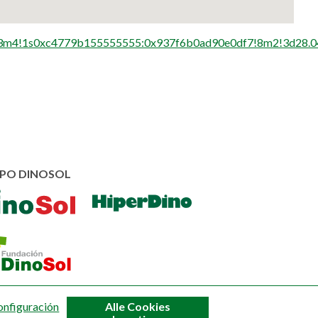
5!3m4!1s0xc4779b155555555:0x937f6b0ad90e0df7!8m2!3d28.0
PO DINOSOL
Zustimmung
onfiguración
Alle Cookies
zurückziehen