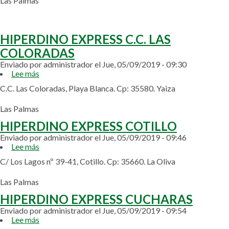
Las Palmas
HIPERDINO EXPRESS C.C. LAS
COLORADAS
Enviado por
administrador
el
Jue, 05/09/2019 - 09:30
Lee más
sobre
HIPERDINO
C.C. Las Coloradas, Playa Blanca. Cp: 35580. Yaiza
EXPRESS
C.C.
Las Palmas
LAS
COLORADAS
HIPERDINO EXPRESS COTILLO
Enviado por
administrador
el
Jue, 05/09/2019 - 09:46
Lee más
sobre
HIPERDINO
C/ Los Lagos nº 39-41, Cotillo. Cp: 35660. La Oliva
EXPRESS
COTILLO
Las Palmas
HIPERDINO EXPRESS CUCHARAS
Enviado por
administrador
el
Jue, 05/09/2019 - 09:54
Lee más
sobre
HIPERDINO