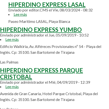
PUERTO
HIPERDINO EXPRESS LASAL
RICO
Enviado por
editor.CMS
el
Vie, 08/03/2024 - 08:32
Lee más
sobre
HIPERDINO
Paseo Maritimo LASAL, Playa Blanca
EXPRESS
LASAL
HIPERDINO EXPRESS YUMBO
Enviado por
administrador
el
Jue, 05/09/2019 - 10:52
Lee más
sobre
HIPERDINO
Edificio Walkiria, Av. Alféreces Provisionales nº 54 - Playa del
EXPRESS
Inglés. Cp: 35100. San Bartolomé de Tirajana
YUMBO
Las Palmas
HIPERDINO EXPRESS PARQUE
CRISTOBAL
Enviado por
administrador
el
Mié, 04/09/2019 - 12:39
Lee más
sobre
HIPERDINO
Avenida de Gran Canaria, Hotel Parque Cristobal, Playa del
EXPRESS
Inglés. Cp: 35100. San Bartolomé de Tirajana
PARQUE
CRISTOBAL