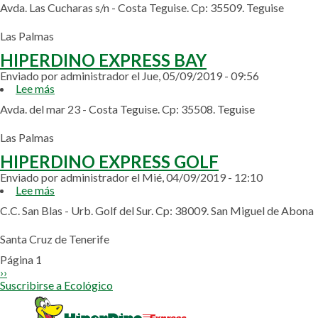
Avda. Las Cucharas s/n - Costa Teguise. Cp: 35509. Teguise
EXPRESS
CUCHARAS
Las Palmas
HIPERDINO EXPRESS BAY
Enviado por
administrador
el
Jue, 05/09/2019 - 09:56
Lee más
sobre
HIPERDINO
Avda. del mar 23 - Costa Teguise. Cp: 35508. Teguise
EXPRESS
BAY
Las Palmas
HIPERDINO EXPRESS GOLF
Enviado por
administrador
el
Mié, 04/09/2019 - 12:10
Lee más
sobre
HIPERDINO
C.C. San Blas - Urb. Golf del Sur. Cp: 38009. San Miguel de Abona
EXPRESS
GOLF
Santa Cruz de Tenerife
Paginación
Página 1
Siguiente
››
página
Suscribirse a Ecológico