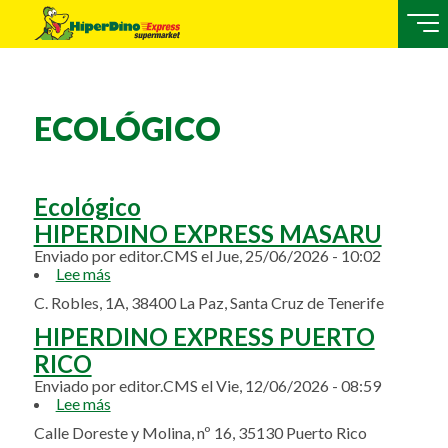
ECOLÓGICO
Ecológico
HIPERDINO EXPRESS MASARU
Enviado por
editor.CMS
el
Jue, 25/06/2026 - 10:02
Lee más
sobre
HIPERDINO
C. Robles, 1A, 38400 La Paz, Santa Cruz de Tenerife
EXPRESS
MASARU
HIPERDINO EXPRESS PUERTO
RICO
Enviado por
editor.CMS
el
Vie, 12/06/2026 - 08:59
Lee más
sobre
HIPERDINO
Calle Doreste y Molina, nº 16, 35130 Puerto Rico
EXPRESS