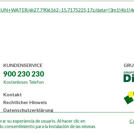
s+SUN+WATER/@27.7906162,-15.7175225,17z/data=!3m1!4b1!
KUNDENSERVICE
GRU
900 230 230
Kostenloses Telefon
Menú
Kontakt
al
Rechtlicher Hinweis
pie
Datenschutzerklärung
Cookie-Richtlinien
C
ar su experiencia de usuario. Al hacer clic en
Design by Ateigh
do consentimiento para la instalación de las mismas