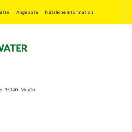
äfte
Angebote
Nützliche Information
WATER
 Cp: 35140 . Mogán