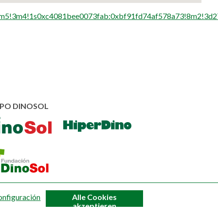
4m5!3m4!1s0xc4081bee0073fab:0xbf91fd74af578a73!8m2!3d2
PO DINOSOL
Zustimmung
onfiguración
Alle Cookies
zurückziehen
akzeptieren