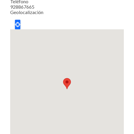
Teléfono
928867665
Geolocalización