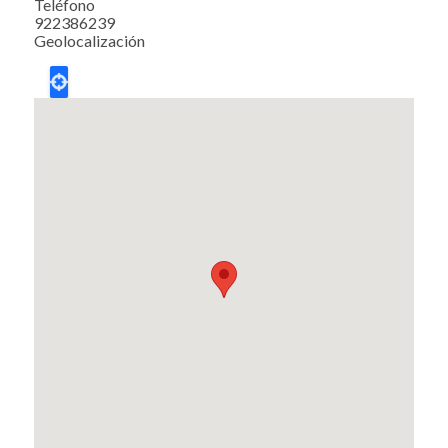
Teléfono
922386239
Geolocalización